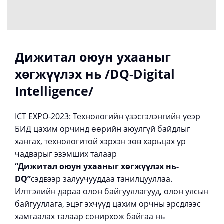
Дижитал оюун ухааныг
хөгжүүлэх нь /DQ-Digital
Intelligence/
ICT EXPO-2023: Технологийн үзэсгэлэнгийн үеэр
БИД цахим орчинд өөрийн аюулгүй байдлыг
хангах, технологитой хэрхэн зөв харьцах ур
чадварыг эзэмших талаар
“Дижитал оюун ухааныг хөгжүүлэх нь-
DQ”
сэдвээр залуучууддаа танилцууллаа.
Илтгэлийн дараа олон байгууллагууд, олон улсын
байгууллага, эцэг эхчүүд цахим орчны эрсдлээс
хамгаалах талаар сонирхож байгаа нь