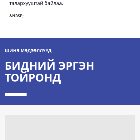
талархууштай байлаа.
&NBSP;
ШИНЭ МЭДЭЭЛЛҮҮД
БИДНИЙ ЭРГЭН
ТОЙРОНД