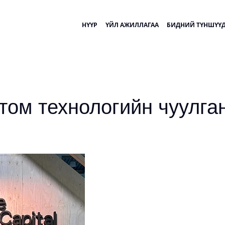
НҮҮР
ҮЙЛ АЖИЛЛАГАА
БИДНИЙ ТҮНШҮҮ
 том технологийн чуулг