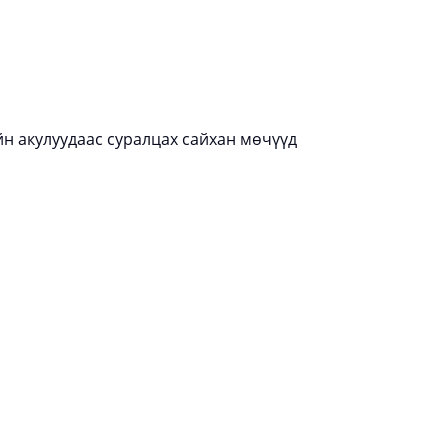
н акулуудаас суралцах сайхан мөчүүд